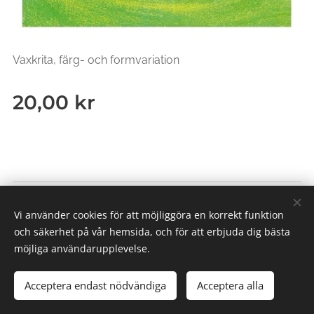
Vaxkrita, färg- och formvariation
20,00
kr
Villkor och föreskrifter
|
Integritetspolicy
Vi använder cookies för att möjliggöra en korrekt funktion
Skapad med
Webnode
Cookies
och säkerhet på vår hemsida, och för att erbjuda dig bästa
möjliga användarupplevelse.
Acceptera endast nödvändiga
Acceptera alla
Lägg i kundvagnen