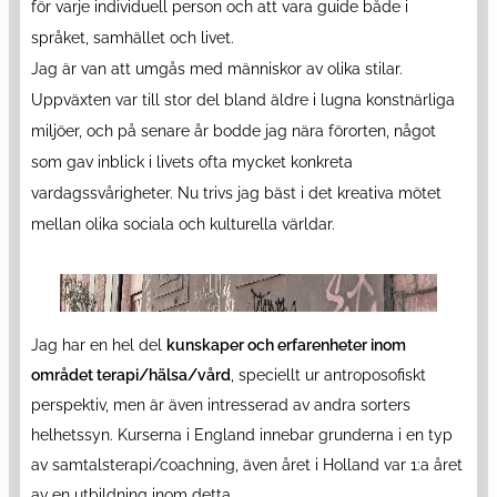
för varje individuell person och att vara guide både i
språket, samhället och livet.
Jag är van att umgås med människor av olika stilar.
Uppväxten var till stor del bland äldre i lugna konstnärliga
miljöer, och på senare år bodde jag nära förorten, något
som gav inblick i livets ofta mycket konkreta
vardagssvårigheter. Nu trivs jag bäst i det kreativa mötet
mellan olika sociala och kulturella världar.
Jag har en hel del
kunskaper och erfarenheter inom
området terapi/hälsa/vård
, speciellt ur antroposofiskt
perspektiv, men är även intresserad av andra sorters
helhetssyn.
Kurserna i England innebar grunderna i en typ
av samtalsterapi/coachning, även året i Holland var 1:a året
av en utbildning inom detta.